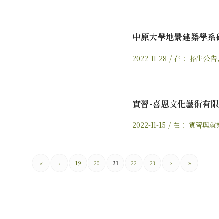
中原大學地景建築學系
/
2022-11-28
在：
招生公告
實習-喜恩文化藝術有
/
2022-11-15
在：
實習與就
«
‹
19
20
21
22
23
›
»