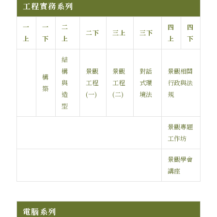
工程實務系列
一
一
二
四
四
二下
三上
三下
上
下
上
上
下
結
構
景觀
景觀
對話
景觀相關
構
與
工程
工程
式環
行政與法
築
造
(一)
(二)
境法
規
型
景觀專題
工作坊
景觀學會
講座
電腦系列