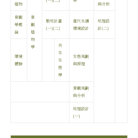
(一)(二)
學
植物
與分析
景觀
景
敷地計畫
當代永續
地理設
學概
觀
(一)(二)
環境設計
計(二)
論
植
物
共
學
生
環境
生態規劃
生
體驗
與原理
態
學
景觀規劃
與分析
地理設計
(一)