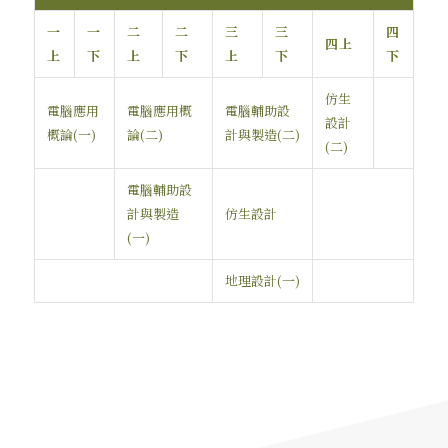
一
一
二
二
三
三
四
四上
上
下
上
下
上
下
下
仿生
電腦應用
電腦應用概
電腦輔助設
設計
概論(一)
論(二)
計與製造(二)
(二)
電腦輔助設
計與製造
仿生設計
(一)
地理設計(一)