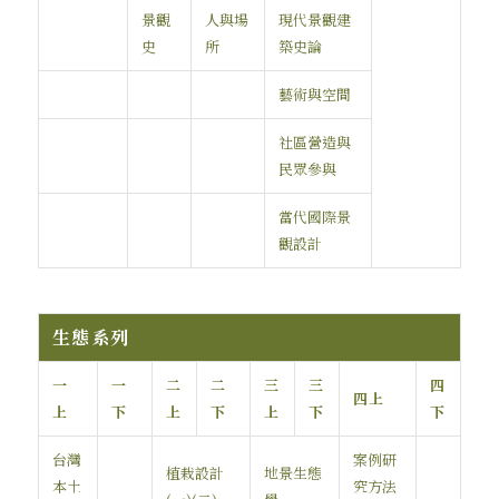
景觀
人與場
現代景觀建
史
所
築史論
藝術與空間
社區營造與
民眾參與
當代國際景
觀設計
生態系列
一
一
二
二
三
三
四
四上
上
下
上
下
上
下
下
台灣
案例研
植栽設計
地景生態
本土
究方法