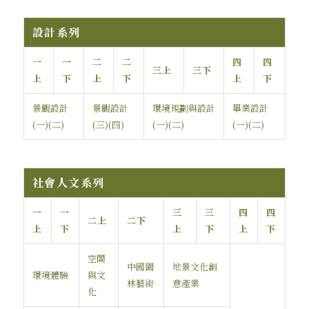
設計系列
一
一
二
二
四
四
三上
三下
上
下
上
下
上
下
景觀設計
景觀設計
環境規劃與設計
畢業設計
(一)(二)
(三)(四)
(一)(二)
(一)(二)
社會人文系列
一
一
三
三
四
四
二上
二下
上
下
上
下
上
下
空間
中國園
地景文化創
環境體驗
與文
林藝術
意產業
化