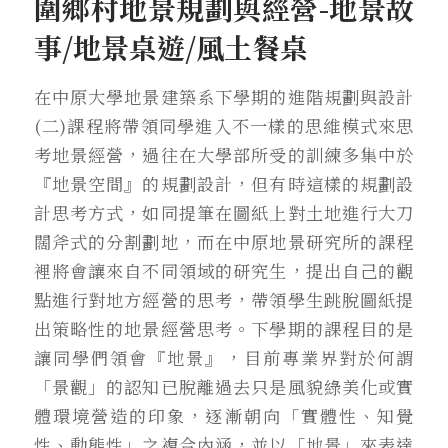
圍鄉村地景規劃與經營-地景故
事/地景桌遊/風土餐桌
在中原大學地景建築系下學期的進階規劃與設計
(二)課程將帶領同學進入不一樣的思維模式來思
考地景經營，過往在大學部所受的訓練多集中於
『地景空間』的規劃設計，但有時這樣的規劃設
計思考方式，如同提筆在圖紙上對土地進行大刀
闊斧式的分割劃地，而在中原地景研究所的課程
裡將會讓來自不同領域的研究生，提出自己的觀
點進行對地方經營的思考，帶領學生跳脫圖紙提
出策略性的地景經營思考。下學期的課程目的是
讓同學們領會『地景』，目前專業界對於何謂
「景觀」的認知已脫離過去只是風貌綠美化或實
體環境營造的印象，逐漸朝向「實體性、知覺
性、動態性」之複合內涵，並以「地景」來表達