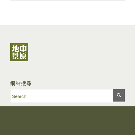
網站搜尋
本系培養具跨領域永續環境規劃設計能力，與處理地
景尺度的分析和地景環境經營之人才，並強調參與式
設計和永續規劃設計。因應同學興趣背景彈性調整授