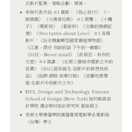
式影片監製、策略企劃、導演。
參與代表作品 ＃1 電影：《我心我行》 《一
路順風》 《大佛普拉斯》 ＃2 展覽： 《小攤
子》 《電影迷》 《藝術粉》《交織的漁網記
憶》《Two tastes about Love》 ＃3 各類
影片：《台北機廠轉型國家鐵道博物館》
《江蕙 – 囝仔 你說的話 下午的一齣戲》
《SHE – Never mind》《許茹芸 – 有你的
天堂》＃4 演講：《在那三個城市電影之外的
孤獨》《B612星球誕生-從影片的發想到成
品》《品牌·網路·故事行銷》《宜蘭地景價
值-在影片中和影片之外》
MFA, Design and Technology, Parsons
School of Design (New York) 紐約帕森設
計學院 複合媒材設計研究所 藝術碩士
世新大學傳播學院廣播電視電影學系電影組
（台灣）學士