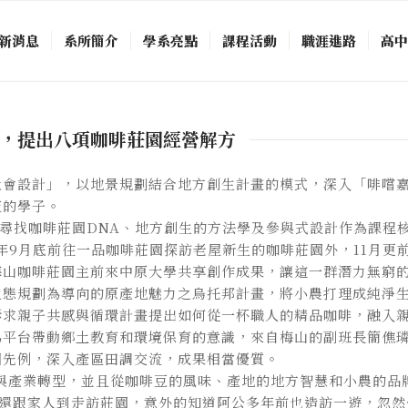
新消息
系所簡介
學系亮點
課程活動
職涯進路
高
，提出八項咖啡莊園經營解方
社會設計」，以地景規劃結合地方創生計畫的模式，深入「啡嚐
流的學子。
，以尋找咖啡莊園DNA、地方創生的方法學及參與式設計作為課
3年9月底前往一品咖啡莊園探訪老屋新生的咖啡莊園外，11月
梅山咖啡莊園主前來中原大學共享創作成果，讓這一群潛力無窮
生態規劃為導向的原產地魅力之烏托邦計畫，將小農打理成純淨生
訴求親子共感與循環計畫提出如何從一杯職人的精品咖啡，融入
為平台帶動鄉土教育和環境保育的意識，來自梅山的副班長簡僬
國先例，深入產區田調交流，成果相當優質。
與產業轉型，並且從咖啡豆的風味、產地的地方智慧和小農的品
餘還跟家人到走訪莊園，意外的知道阿公多年前也造訪一遊，忽