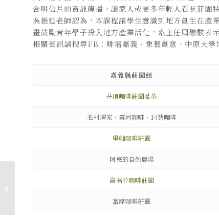
合明信片的資訊傳播，讓家人或更多年輕人看見莊園
吳振廷老師認為，本課程讓學生意識到地方創生在產
畫鼓勵青年學子投入地方產業活化，系主任周融駿表
相關資訊請搜尋FB：啡嚐嘉義、象藝創意、中原大學
嘉義縣莊園組
井頂咖啡莊園茗茶
名村璘家、雲河咖啡、14號咖啡
里屾咖啡莊園
阿亮的自然農場
Penn Witzman
最高分咖啡莊園
Overview 賓州大學設
計學院介紹
富摩咖啡莊園