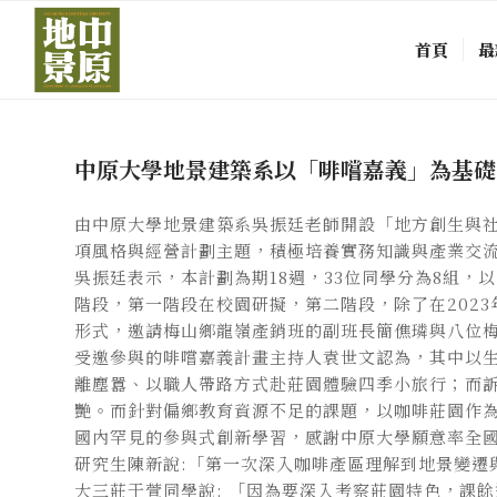
首頁
最
中原大學地景建築系以「啡嚐嘉義」為基礎
由中原大學地景建築系吳振廷老師開設「地方創生與
項風格與經營計劃主題，積極培養實務知識與產業交
吳振廷表示，本計劃為期18週，33位同學分為8組
階段，第一階段在校園研擬，第二階段，除了在202
形式，邀請梅山鄉龍嶺產銷班的副班長簡僬璘與八位
受邀參與的啡嚐嘉義計畫主持人袁世文認為，其中以
離塵囂、以職人帶路方式赴莊園體驗四季小旅行；而
艷。而針對偏鄉教育資源不足的課題，以咖啡莊園作
國內罕見的參與式創新學習，感謝中原大學願意率全
研究生陳新說:「第一次深入咖啡產區理解到地景變遷
大三莊于萱同學說: 「因為要深入考察莊園特色，課