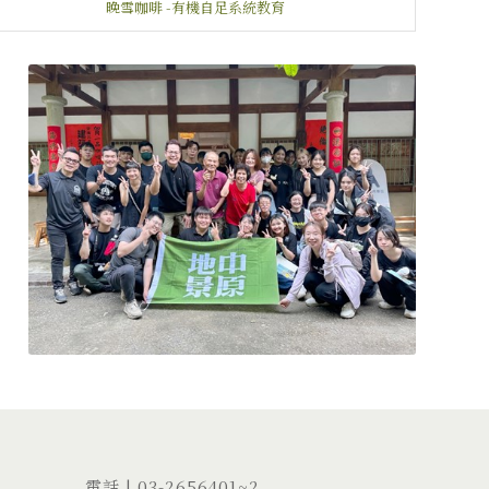
晚雪咖啡 -有機自足系統教育
電話 |
03-2656401
~2