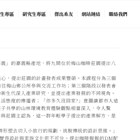
中生專區
研究生專區
傑出系友
網站鏈結
聯絡我們
嘉義」的嘉義縣產地，將九間位於梅山咖啡莊園提出八
程核心，提出莊園的計畫發表成果豐碩。本課程分為三個
更前往梅山鄉公所參與交流工作坊；第三個階段以發表會
的新生代深入產業研究，並提出產業發展的不同視角。
活態度的傳播者；「你多久沒回家?」意圖讓都市人遠
親子共學的山林環境教育體驗觀點相當深入，令人驚
璘與莊園主認為，這一群年輕學子提出的產業解方，是
牌形塑去切入小旅行的規劃，挑脫傳統的設計思維。」
然覺得設計與家族文化密不可分。提出咖啡報報的DM配