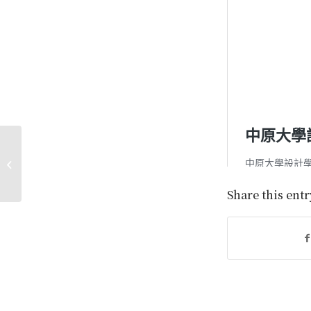
中原大學地景建築學系新生『線上說
明會』來囉~
Share this entr