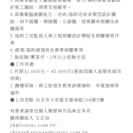
計施工圖說、預算及規範等。
4.具備電腦繪圖能力，完成/協助完成各類型設計圖
說，如平面圖、模擬圖、立面圖、透視圖或相關技術
圖面等
5.協助工地監造人員工程相關設計釋疑及相關變更作
業
6.處理/協助處理其他專案相關事項
7.無經驗/實習可，2年以上經驗尤佳
●工作待遇:
1.月薪32,000元 ~ 45,000元(薪資因個人資歷或績效
而異)
2.團體保險、員工旅遊及教育訓練補助、年度健檢等
福利
●上班地點:台北市大安區光復南路268號5樓
有意者請寄送個人簡歷與作品集至本司
職務聯絡人 王志信
yk@cosinc.com.tw、
chingshanyuan@cosinc.com.tw