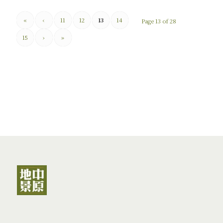
«
‹
11
12
13
14
Page 13 of 28
15
›
»