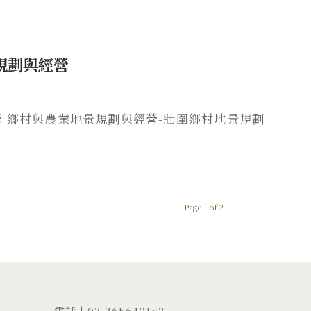
景規劃與經營
經營 鄉村與農業地景規劃與經營-壯圍鄉村地景規劃
Page 1 of 2
電話 |
03-2656401
~2