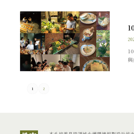
1
202
1
與
1
2
本系培養具跨領域永續環境規劃設計能