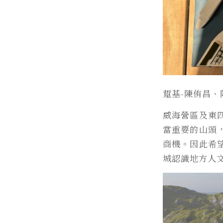
踅基-陳侑昌、
威海營區及東
當重要的山頭
商機。因此希
城認識地方人