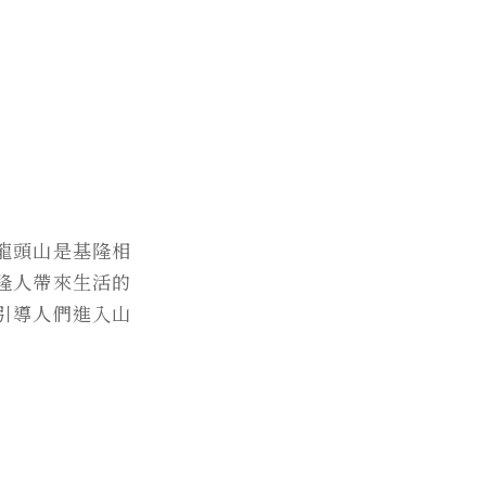
龍頭山是基隆相
隆人帶來生活的
引導人們進入山