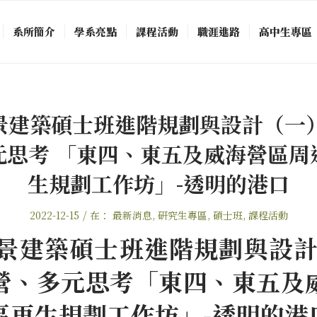
系所簡介
學系亮點
課程活動
職涯進路
高中生專區
1地景建築碩士班進階規劃與設計（一
元思考 「東四、東五及威海營區周
生規劃工作坊」-透明的港口
/
2022-12-15
在：
最新消息
,
研究生專區
,
碩士班
,
課程活動
1地景建築碩士班進階規劃與設
營、多元思考「東四、東五及
區再生規劃工作坊」-透明的港