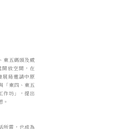
、東五碼頭及威
處開放空間，在
市發展局邀請中原
與「東四、東五
工作坊」，提出
想。
活所需，也成為