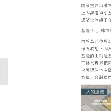
國家重要海港
上因海港軍事
遙望也隔絕了
基隆ㄟ心-林
由於基地位於
作為發想，因
基隆的山就是
正路其實是把
109-2社區營造與民眾參
合周邊住宅空
與
為進入台灣國