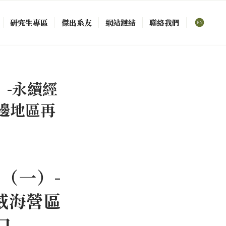
研究生專區
傑出系友
網站鏈結
聯絡我們
）-永續經
邊地區再
計（一）-
威海營區
口