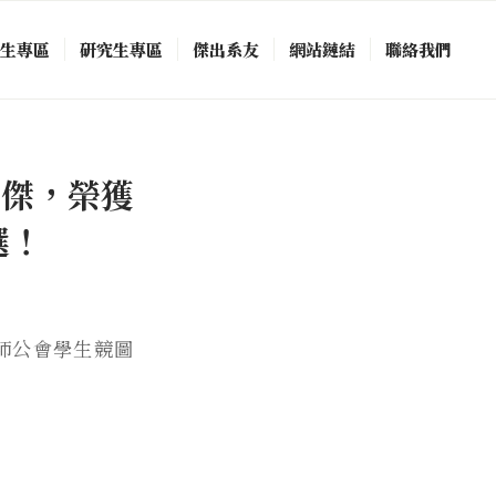
中生專區
研究生專區
傑出系友
網站鏈結
聯絡我們
銘傑，榮獲
選！
師公會學生競圖