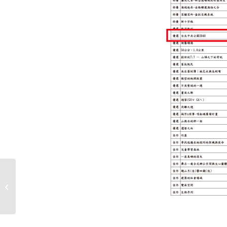
賀本系許家羽、郭姵辰同學獲國科會
大專生研究計畫補助