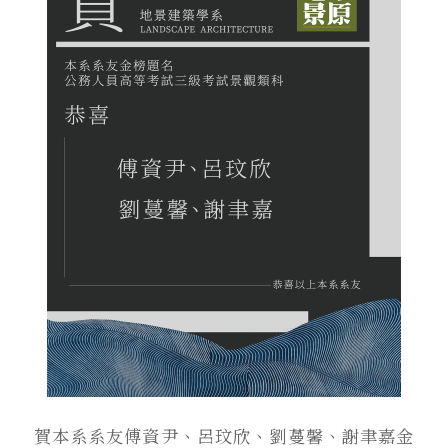
賀本系系友傅資尹、呂玟欣、劉蔓馨、謝聿嘉金