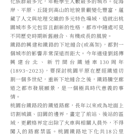
化族群最多元，年輕學生人數最多的城市。從海
岸、平原、丘陵到高山的地貌景觀變化豐富，蘊
藏了人文與地理交織的多元特色場域，造就出桃
園城市多元包容且創新的性格，都市中隨處可見
不同歷史時期新舊融合、有機成長的風貌。
鐵路的興建和鐵路的下地縫合(或高架)，都對一
個城市的影響非常深遠而鉅大。今年適逢劉銘傳
興建台北、新竹間台鐵通車130周年
(1893~2023)，要探討桃園平原在歷經鐵道切
割一個多世紀，重新下地縫合之後，鐵路騰空廊
道之都市發展願景，是一個極具時代意義的事
情。
桃園台鐵路段的鐵道路廊，長年以來成為地面上
切割城鎮、田園的邊界，畫定了前站、後站的區
域，更嚴格界定出除了火車與相關人員外，不得
闖入的路廊禁區。桃園鐵路地下化共18公里