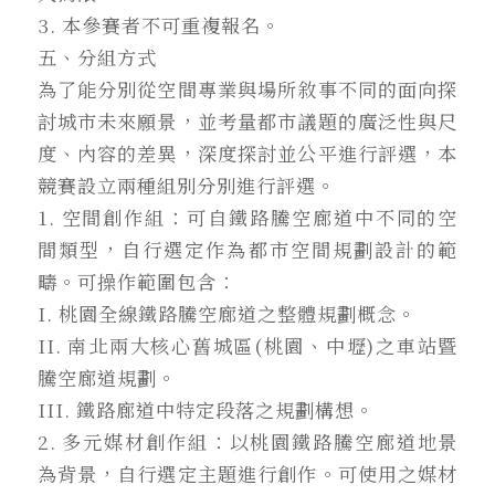
3. 本參賽者不可重複報名。
五、分組方式
為了能分別從空間專業與場所敘事不同的面向探
討城市未來願景，並考量都市議題的廣泛性與尺
度、內容的差異，深度探討並公平進行評選，本
競賽設立兩種組別分別進行評選。
1. 空間創作組：可自鐵路騰空廊道中不同的空
間類型，自行選定作為都市空間規劃設計的範
疇。可操作範圍包含：
I. 桃園全線鐵路騰空廊道之整體規劃概念。
II. 南北兩大核心舊城區(桃園、中壢)之車站暨
騰空廊道規劃。
III. 鐵路廊道中特定段落之規劃構想。
2. 多元媒材創作組：以桃園鐵路騰空廊道地景
為背景，自行選定主題進行創作。可使用之媒材