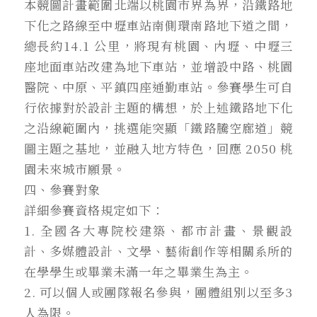
本競圖計畫範圍北端以桃園市界為界，沿鐵路地
下化之路線至中壢車站南側環南路地下道之間，
總長約14.1 公里，將現有桃園、內壢、中壢三
座地面車站改建為地下車站，並增設中路、桃園
醫院、中原、平鎮四座通勤車站。參賽學生可自
行依據對於設計主題的構想，於上述鐵路地下化
之沿線範圍內，挑選能突顯「鐵路騰空廊道」競
圖主題之基地，並融入地方特色，回應 2050 桃
園未來城市願景。
四、參賽對象
詳細參賽資格規定如下：
1. 全國各大專院校建築、都市計畫、景觀設
計、多媒體設計、文學、藝術創作等相關系所的
在學學生或畢業未滿一年之畢業生為主。
2. 可以個人或團隊報名參與，團體組別以至多3
人為限。