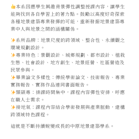
本系因應學生興趣背景彈性調整授課內容，讓學生
能夠找到各自學習上的著力點。鼓勵以高度好奇探索
各種地景建築專業發揮的可能，重新發掘地景建築專
業中人與地景之間的涵構關係。
系所品牌：地景尺度的跨領域、整合性、永續觀之
環境規劃設計。
專業特色：景觀設計、城鄉規劃、都市設計、植栽
生態、社會設計、地方創生、地景經營、社區營造及
民眾參與。
畢業論文多樣性：傳統學術論文、技術報告、專業
實務報告、實務作品連同書面報告。
類碩專：排課時間集中，課程內容彈性安排，呼應
在職人士需求。
接地氣：課程內容結合學術發展與產業脈動，建構
跨領域特色課程。
這就是不斷持續蛻變成長的中原地景建築學系。