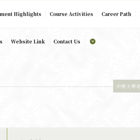
ment Highlights
Course Activities
Career Path
s
Website Link
Contact Us
中原大學地景