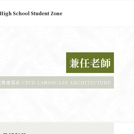
High School Student Zone
兼任老師
建築系 CYCU LANDSCAPE ARCHITECTURE