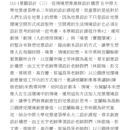
111-1景觀設計（三）-從情境想像激發設計構想 在中原大
學地景建築學系二年級的設計課程裡，很重要的是能對於
人們生活在地景上的想像，因為地景設計不只是設計地景
環境空間形式或設施物，空間裡的生活情境設計也必須在
設計思考的時候一起考慮。本學期設計課程作業#2，運用
劇情「劇情（人的使用情境）」與「場景（實體環境）」
的整合來發想地景設計，藉由劇本設計的方式，讓學生想
像人在每個時間、場景、情境的狀態。本作業與宜蘭縣樹
藝景觀所合作，以宜蘭市楊士芳林園為基地，尋求創意設
計構想，由王光宇老師帶領設計老師群們（林啟瑞、彭文
惠、鄧婉君、高百慶、蔡福昌等老師群）以公園綠地環境
創意營造工作坊的方式進行，邀請相關影像專業講師(陳
薇老師)來教導同學，如何設計劇本、情境、分鏡腳本來想
像人在生活環境中的情境，運用這些方法加入地景環境設
計，讓學生們發揮創意性的地景設計思考。 宜蘭縣為推動
公園綠地環境創意營造，以宜蘭縣楊士芳林園為研究基
地，結合中原大學地景建築學系大二設計課程，尋求創意
設計構想，由王光宇老師帶領設計老師群們（林啟瑞、彭
文惠、鄧婉君、高百慶、蔡福昌等老師群）以公園綠地環