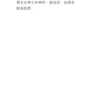
賀本系學生林樂妍、唐雨菲，指導老
師高銘傑…