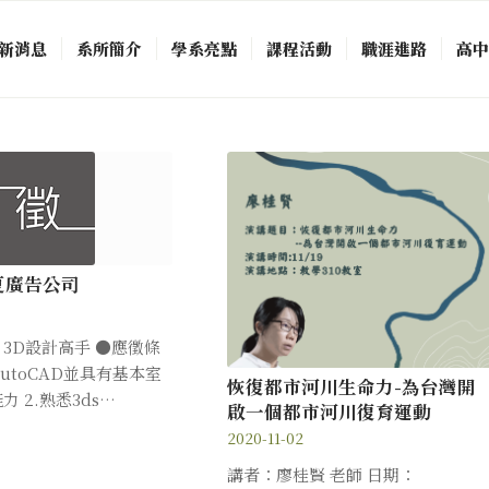
新消息
系所簡介
學系亮點
課程活動
職涯進路
高
夏廣告公司
3D設計高手 ●應徵條
AutoCAD並具有基本室
恢復都市河川生命力-為台灣開
 2.熟悉3ds…
啟一個都市河川復育運動
2020-11-02
講者：廖桂賢 老師 日期：