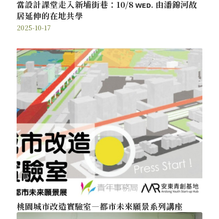
當設計課堂走入新埔街巷：10/8 ᴡᴇᴅ. 由潘錦河故
居延伸的在地共學
2025-10-17
桃園城市改造實驗室—都市未來願景系列講座