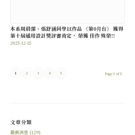
本系周晨霈、張舒涵同學以作品 《第0月台》 獲得
第十屆通用設計獎評審肯定， 榮獲 佳作 殊榮!!
2025-12-15
1
2
3
4
5
Page 1 of 5
文章分類
最新消息
(129)