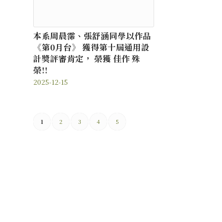
本系周晨霈、張舒涵同學以作品
《第0月台》 獲得第十屆通用設
計獎評審肯定， 榮獲 佳作 殊
榮!!
2025-12-15
1
2
3
4
5