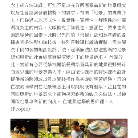
念上或方法知識上可能不足以充分回應當前新的地景環境
以及社會經濟發展情勢下的需求。有關「地景」的專業介
入，已從過去以形式性、視覺性、實體性、靜態性的外部
環境為主的內容，大幅擴充了知覺性、意涵性、敘事性與
動態經營的因素。此時以先前的「景觀」認知為基礎的各
種專業手法與知識技術，特別是強調以訴諸實體工程為解
決手段的各類規劃設計手法，逐漸無法因應這些新的地景
認知與新的社會經濟發展演變之下的地景訴求。 有鑒於
此，當前有必要從學校開始長期培養具新的地景視野與跨
領域思維的地景專業人才，經由微型課程的特殊課程設計
提供新的跨領域以及以實踐操作為基礎的學習經驗，目的
在激發同學們在地景概念上可以跳脫既有框架，並且在如
何回應新的地景需求上能夠探索嶄新的觀念與做法，以便
開啟地景專業新的向度。 在地景建築的思維裡，人
(People)…