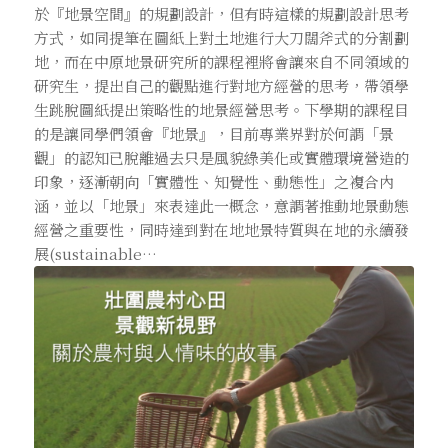
於『地景空間』的規劃設計，但有時這樣的規劃設計思考
方式，如同提筆在圖紙上對土地進行大刀闊斧式的分割劃
地，而在中原地景研究所的課程裡將會讓來自不同領域的
研究生，提出自己的觀點進行對地方經營的思考，帶領學
生跳脫圖紙提出策略性的地景經營思考。下學期的課程目
的是讓同學們領會『地景』，目前專業界對於何謂「景
觀」的認知已脫離過去只是風貌綠美化或實體環境營造的
印象，逐漸朝向「實體性、知覺性、動態性」之複合內
涵，並以「地景」來表達此一概念，意謂著推動地景動態
經營之重要性，同時達到對在地地景特質與在地的永續發
展(sustainable…